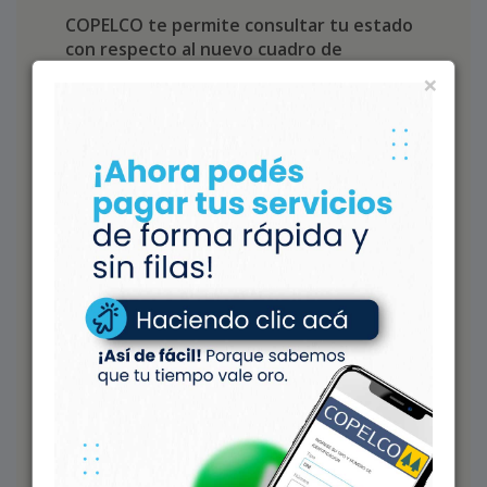
COPELCO te permite consultar tu estado
con respecto al nuevo cuadro de
subsidios.
×
• Datos correspondientes al Registro de
Acceso a los Subsidios a la Energía (RASE),
provisto por el Gobierno Nacional.
• Consultá por tu
Número de Suministro
ó
Número de Medidor
de Energía COPELCO.
¿Cómo querés consultar?
Ingresá el número