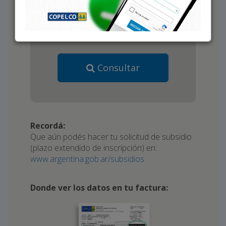
Consultar
Recordá:
Que aún podés hacer tu solicitud de subsidio
(plazo extendido de inscripción) en:
www.argentina.gob.ar/subsidios
Donde ver los datos en tu factura: