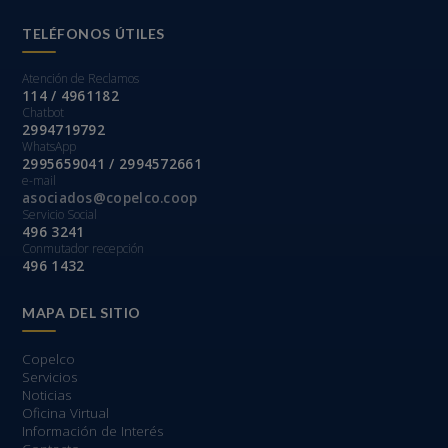
TELÉFONOS ÚTILES
Atención de Reclamos
114 / 4961182
Chatbot
2994719792
WhatsApp
2995659041 / 2994572661
e-mail
asociados@copelco.coop
Servicio Social
496 3241
Conmutador recepción
496 1432
MAPA DEL SITIO
Copelco
Servicios
Noticias
Oficina Virtual
Información de Interés